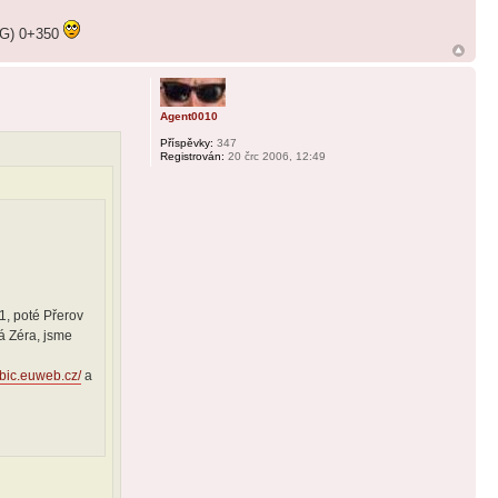
ý(G) 0+350
Agent0010
Příspěvky:
347
Registrován:
20 črc 2006, 12:49
1, poté Přerov
á Zéra, jsme
ebic.euweb.cz/
a