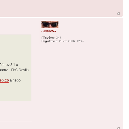
Agent0010
Příspěvky:
347
Registrován:
20 črc 2006, 12:49
Přerov 8:1 a
orazili FbC Devils
eb.cz/
a nebo