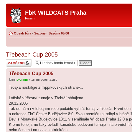
FbK WILDCATS Praha
Fórum
Obsah fóra
‹
Sezóny
‹
Sezóna 05/06
Třebeach Cup 2005
Téma uzamknuto
Třebeach Cup 2005
od
Druiddd
» 15 srp 2006, 21:50
Troąka nostalgie z Hippíkovských stránek..
Loňské vítězství turnaje v Třebíčí obhájeno
29.12.2005
Tak se nám i v letoąním roce podařilo vyhrát turnaj v Třebíči. První d
a nakonec FbC České Budějovice 8:0. Svou premiéru si odbyl v bráně Ja
Devils Moravské Budějovice 13:1, v semifinále Wildcats Praha 12:0 a p
Kromě toho jsme taky ovládli kanadské bodování turnaje - na prvních 
nebo časem i na naąich stránkách.