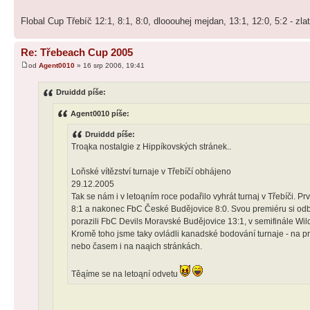
Flobal Cup Třebíč 12:1, 8:1, 8:0, dlooouhej mejdan, 13:1, 12:0, 5:2 - 
Re: Třebeach Cup 2005
od
Agent0010
» 16 srp 2006, 19:41
Druiddd píše:
Agent0010 píše:
Druiddd píše:
Troąka nostalgie z Hippíkovských stránek..
Loňské vítězství turnaje v Třebíčí obhájeno
29.12.2005
Tak se nám i v letoąním roce podařilo vyhrát turnaj v Třebíči. 
8:1 a nakonec FbC České Budějovice 8:0. Svou premiéru si odby
porazili FbC Devils Moravské Budějovice 13:1, v semifinále Wil
Kromě toho jsme taky ovládli kanadské bodování turnaje - na pr
nebo časem i na naąich stránkách.
Těąíme se na letoąní odvetu