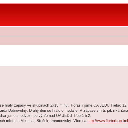
en se hrály zápasy ve skupinách 2x15 minut. Porazili jsme OA JEDU Třebíč 12:
rda Dobrovolný. Druhý den se hrálo o medaile. V zápase smrti, jak říká Zéra
ohár jsme si odvezli po výhře nad OA JEDU Třebíč 5:2.
třech místech Melichar, Stoček, Imramovský. Více na
http://www.florbalcup-tr