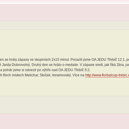
í den se hrály zápasy ve skupinách 2x15 minut. Porazili jsme OA JEDU Třebíč 12:1, p
Jarda Dobrovolný. Druhý den se hrálo o medaile. V zápase smrti, jak říká Zéra, js
 a pohár jsme si odvezli po výhře nad OA JEDU Třebíč 5:2.
ch třech místech Melichar, Stoček, Imramovský. Více na
http://www.florbalcup-trebic