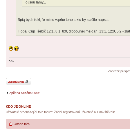
To jsou lamy...
Spíą bych řekl, ľe místo vąeho toho textu by stačilo napsat:
Flobal Cup Třebíč 12:1, 8:1, 8:0, dlooouhej mejdan, 13:1, 12:0, 5:2 - 
xxx
Zobrazit přísp
Téma uzamknuto
Zpět na Sezóna 05/06
KDO JE ONLINE
Uživatelé procházející toto fórum: Žádní registrovaní uživatelé a 1 návštěvník
Obsah fóra