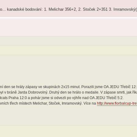
zlato... kanadské bodování: 1. Melichar 356+2, 2. Stoček 2+351 3. Imramovsk
První den se hrály zápasy ve skupinách 2x15 minut. Porazili jsme OA JEDU Třebíč 12:
l v bráně Jarda Dobrovolný. Druhý den se hrálo o medaile. V zápase smrti, jak řík
dcats Praha 12:0 a pohár jsme si odvezli po výhře nad OA JEDU Třebíč 5:2.
vních třech místech Melichar, Stoček, Imramovský. Více na
http://www.florbalcup-tr