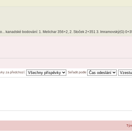
zlato... kanadské bodování: 1. Melichar 356+2, 2. Stoček 2+351 3. Imramovský(G) 0+
ěvky za předchozí:
Seřadit podle
Tý