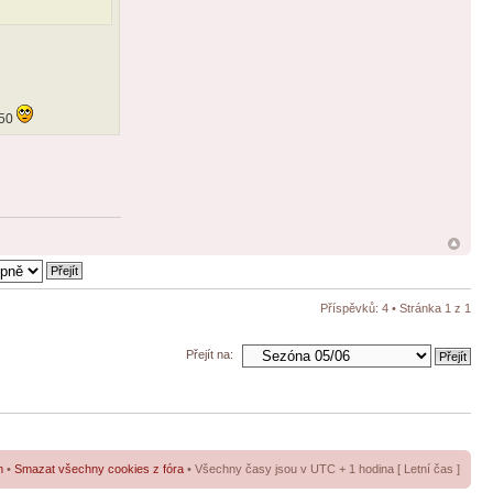
350
Příspěvků: 4 • Stránka
1
z
1
Přejít na:
m
•
Smazat všechny cookies z fóra
• Všechny časy jsou v UTC + 1 hodina [ Letní čas ]