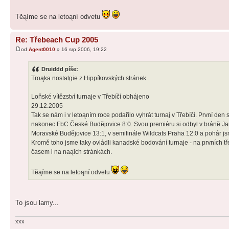
Těąíme se na letoąní odvetu
Re: Třebeach Cup 2005
od
Agent0010
» 16 srp 2006, 19:22
Druiddd píše:
Troąka nostalgie z Hippíkovských stránek..
Loňské vítězství turnaje v Třebíčí obhájeno
29.12.2005
Tak se nám i v letoąním roce podařilo vyhrát turnaj v Třebíči. První de
nakonec FbC České Budějovice 8:0. Svou premiéru si odbyl v bráně Jard
Moravské Budějovice 13:1, v semifinále Wildcats Praha 12:0 a pohár js
Kromě toho jsme taky ovládli kanadské bodování turnaje - na prvních t
časem i na naąich stránkách.
Těąíme se na letoąní odvetu
To jsou lamy...
xxx