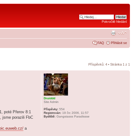
Pokročilé hledání
FAQ
Přihlásit se
Příspěvků: 4 • Stránka
1
z
1
Druiddd
Site Admin
Příspěvky:
554
1, poté Přerov 8:1
Registrován:
19 črc 2006, 11:57
Bydliště:
Gangstasss Paradissse
, jsme porazili FbC
ebic.euweb.cz/
a