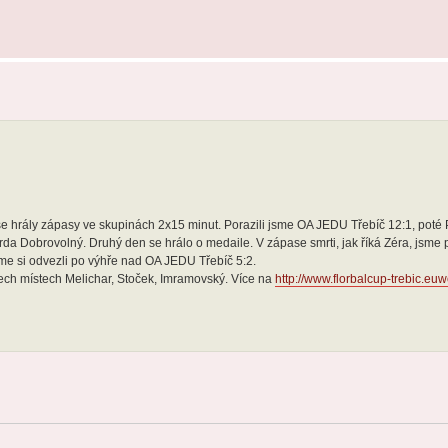
n se hrály zápasy ve skupinách 2x15 minut. Porazili jsme OA JEDU Třebíč 12:1, poté 
a Dobrovolný. Druhý den se hrálo o medaile. V zápase smrti, jak říká Zéra, jsme p
me si odvezli po výhře nad OA JEDU Třebíč 5:2.
řech místech Melichar, Stoček, Imramovský. Více na
http://www.florbalcup-trebic.euw