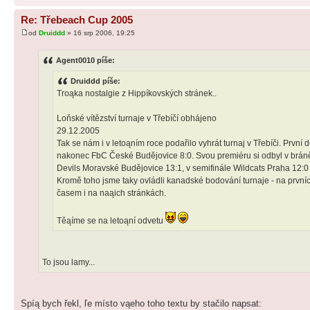
Re: Třebeach Cup 2005
od
Druiddd
» 16 srp 2006, 19:25
Agent0010 píše:
Druiddd píše:
Troąka nostalgie z Hippíkovských stránek..
Loňské vítězství turnaje v Třebíčí obhájeno
29.12.2005
Tak se nám i v letoąním roce podařilo vyhrát turnaj v Třebíči. Prvn
nakonec FbC České Budějovice 8:0. Svou premiéru si odbyl v bráně 
Devils Moravské Budějovice 13:1, v semifinále Wildcats Praha 12:0
Kromě toho jsme taky ovládli kanadské bodování turnaje - na první
časem i na naąich stránkách.
Těąíme se na letoąní odvetu
To jsou lamy...
Spíą bych řekl, ľe místo vąeho toho textu by stačilo napsat: