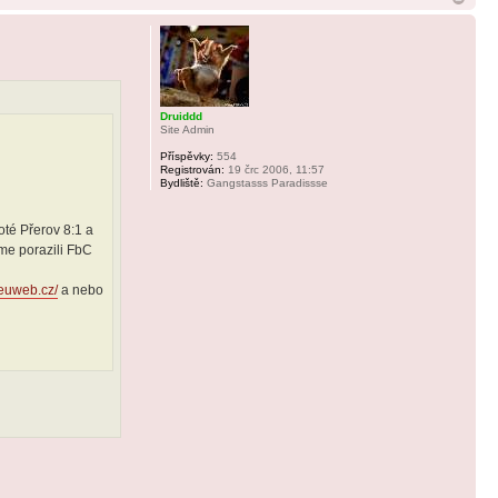
Druiddd
Site Admin
Příspěvky:
554
Registrován:
19 črc 2006, 11:57
Bydliště:
Gangstasss Paradissse
oté Přerov 8:1 a
me porazili FbC
.euweb.cz/
a nebo